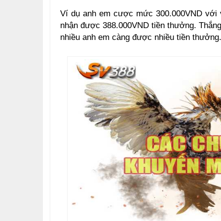
Ví dụ anh em cược mức 300.000VND với vò
nhận được 388.000VND tiền thưởng. Thắng 
nhiều anh em càng được nhiều tiền thưởng