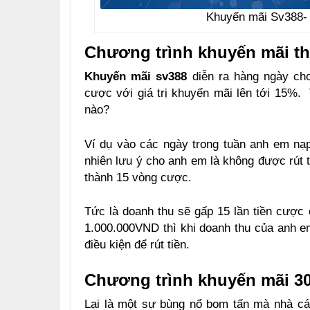
Khuyến mãi Sv388- 
Chương trình khuyến mãi th
Khuyến mãi sv388
diễn ra hàng ngày cho
cược với giá trị khuyến mãi lên tới 15%.
nào?
Ví dụ vào các ngày trong tuần anh em n
nhiên lưu ý cho anh em là không được rút 
thành 15 vòng cược.
Tức là doanh thu sẽ gấp 15 lần tiền cược 
1.000.000VND thì khi doanh thu của anh e
điều kiện để rút tiền.
Chương trình khuyến mãi 30-
Lại là một sự bùng nổ bom tấn mà nhà cá