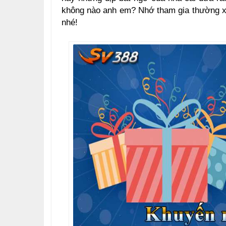
không nào anh em? Nhớ tham gia thường x
nhé!