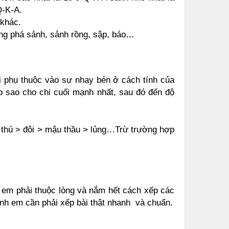
Q-K-A.
 khác.
ùng phá sảnh, sảnh rồng, sập, báo…
i phụ thuộc vào sự nhạy bén ở cách tính của
ếp sao cho chi cuối mạnh nhất, sau đó đến độ
> thú > đôi > mậu thầu > lủng…Trừ trường hợp
 em phải thuộc lòng và nắm hết cách xếp các
anh em cần phải xếp bài thật nhanh và chuẩn.