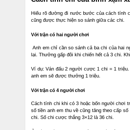
Hiểu rõ đường đi nước bước của cách tính ch
cũng được thực hiện so sánh giữa các chi.
Với trận có hai người chơi
Anh em chỉ cần so sánh cả ba chi của hai ng
lại. Thưởng gấp đôi khi chiến hết cả 3 chi. K
Ví dụ: Ván đấu 2 người cược 1 chi = 1 triệu
anh em sẽ được thưởng 1 triệu.
Với trận có 4 người chơi
Cách tính chi khi có 3 hoặc bốn người chơi 
số tiền anh em thu về cũng tăng theo cấp số 
chi. Số chi cược thắng 3×12 là 36 chi.