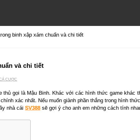
trong binh xập xám chuẩn và chi tiết
ẩn và chi tiết
 CÁ CƯỢC
hủ gọi là Mậu Binh. Khác với các hình thức game khác thi
à chính xác nhất. Nếu muốn giành phần thắng trong hình thứ
đây nhà cái
SV388
sẽ gợi ý cho anh em những cách tính nhan