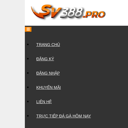
TOGGLE
NAVIGATION
TRANG CHỦ
ĐĂNG KÝ
ĐĂNG NHẬP
KHUYẾN MÃI
LIÊN HỆ
TRỰC TIẾP ĐÁ GÀ HÔM NAY