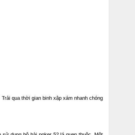
. Trải qua thời gian binh xập xám nhanh chóng
n sử dụng bộ bài poker 52 lá quen thuộc. Một