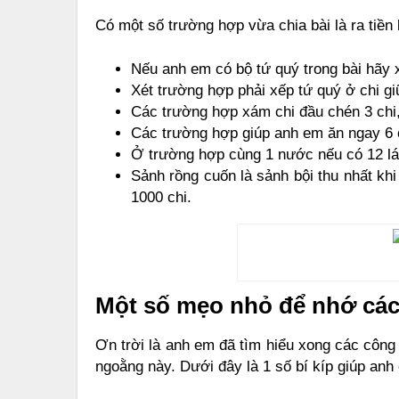
Có một số trường hợp vừa chia bài là ra tiền
Nếu anh em có bộ tứ quý trong bài hãy x
Xét trường hợp phải xếp tứ quý ở chi gi
Các trường hợp xám chi đầu chén 3 chi, 
Các trường hợp giúp anh em ăn ngay 6 c
Ở trường hợp cùng 1 nước nếu có 12 lá 
Sảnh rồng cuốn là sảnh bội thu nhất kh
1000 chi.
Một số mẹo nhỏ để nhớ cách
Ơn trời là anh em đã tìm hiểu xong các công
ngoằng này. Dưới đây là 1 số bí kíp giúp an