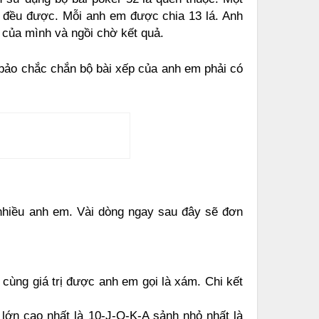
i đều được. Mỗi anh em được chia 13 lá. Anh
 của mình và ngồi chờ kết quả.
 bảo chắc chắn bộ bài xếp của anh em phải có
nhiều anh em. Vài dòng ngay sau đây sẽ đơn
ó cùng giá trị được anh em gọi là xám. Chi kết
 lớn cao nhất là 10-J-Q-K-A sảnh nhỏ nhất là