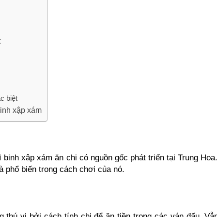
t
c biệt
binh xập xám
vì binh xập xám ăn chi có nguồn gốc phát triển tại Trung Hoa
 phổ biến trong cách chơi của nó.
 thú vị bởi cách tính chi để ăn tiền trong các ván đấu. Vẫ