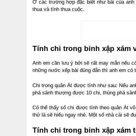
Ở các trường hợp đặc biệt như bài của anh e
thua và tính thua cuộc.
Tính chi trong binh xập xám 
Anh em cần lưu ý bởi sẽ rất may mắn nếu có 
những nước xếp bài đúng đắn thì anh em có thể
Chi trong quân Át được tính như sau: Nếu anh
phá sảnh thượng được 10 chi, thùng phá sảnh
Có thể thấy số chi được tính theo quân Át v
thử là sẽ hiểu ngay nhé. Một số nhà cái sẽ đư
Tính chi trong binh xập xám