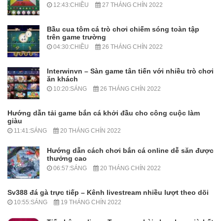
12:43:CHIỀU
27 THÁNG CHÍN 2022
Bầu cua tôm cá trò chơi chiếm sóng toàn tập
trên game trường
04:30:CHIỀU
26 THÁNG CHÍN 2022
Interwinvn – Sàn game tân tiến với nhiều trò chơi
ăn khách
10:20:SÁNG
26 THÁNG CHÍN 2022
Hướng dẫn tải game bắn cá khởi đầu cho công cuộc làm
giàu
11:41:SÁNG
20 THÁNG CHÍN 2022
Hướng dẫn cách chơi bắn cá online dễ săn được
thưởng cao
06:57:SÁNG
20 THÁNG CHÍN 2022
Sv388 đá gà trực tiếp – Kênh livestream nhiều lượt theo dõi
10:55:SÁNG
19 THÁNG CHÍN 2022