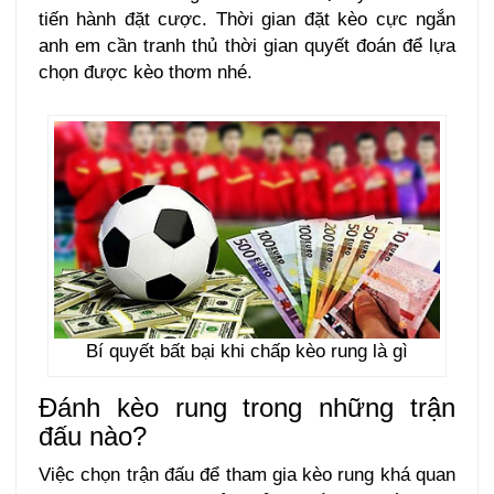
tiến hành đặt cược. Thời gian đặt kèo cực ngắn
anh em cần tranh thủ thời gian quyết đoán để lựa
chọn được kèo thơm nhé.
Bí quyết bất bại khi chấp kèo rung là gì
Đánh kèo rung trong những trận
đấu nào?
Việc chọn trận đấu để tham gia kèo rung khá quan