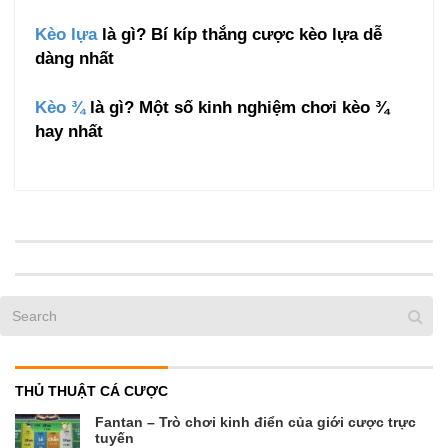
Kèo lựa
là gì? Bí kíp thắng cược kèo lựa dễ
dàng nhất
Kèo ¾
là gì? Một số kinh nghiệm chơi kèo ¾
hay nhất
THỦ THUẬT CÁ CƯỢC
Fantan – Trò chơi kinh điển của giới cược trực
tuyến