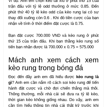
Ví dụ: Anh em chọn kèo tài xỉu ở phút thứ 15 của
trận đấu với tỷ lệ odd thưởng ở mức 0.85. Đến
phút thứ 40 tỷ lệ kèo odd của kèo rung lại có sự
thay đổi xuống còn 0.6 . Khi đó tiền cược của bạn
nhận về tính ở thời điểm đặt cược là 0.75.
Bạn đặt cược 700.000 VND và kèo rung ở phút
thứ 15 của trận đấu. Khi bạn thằng kèo rung số
tiến bạn nhận được là 700.000 x 0.75 = 575.000
Mách anh xem cách xem
kèo rung trong bóng đá
Đọc đến đây anh em đã hiểu được
kèo rung là
gì
? Anh em cần nắm rõ cách soi kèo rung để tiến
hành đặt cược và chờ đợi chiến thắng mà thôi.
Thông thường, mỗi nhà cái sẽ đưa ra tỷ lệ kèo,
thời gian kèo không giống nhau. Do vậy, anh em
cần tìm hiểu thông tin nhà cái thật kỹ trước khi