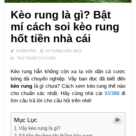
Kèo rung là gì? Bật
mí cách soi kèo rung
hốt tiền nhà cái
SV388 PRO
03 THÁNG SÁU 2022
THỦ THUẬT CÁ CƯỢC
Kèo rung hẳn không còn xa lạ với dân cá cược
bóng đá chuyên nghiệp. Vậy bạn đọc đã biết đến
kèo rung
là gì
chưa? Cách xem kèo rung thế nào
cho chuẩn xác nhất. Hãy cùng nhà cái
SV388
đi
tìm câu trả lời cho câu hỏi trên nhé!
Mục Lục
Vậy kèo rung là gì?
Số tiền thưởng khi thắng kèo rung