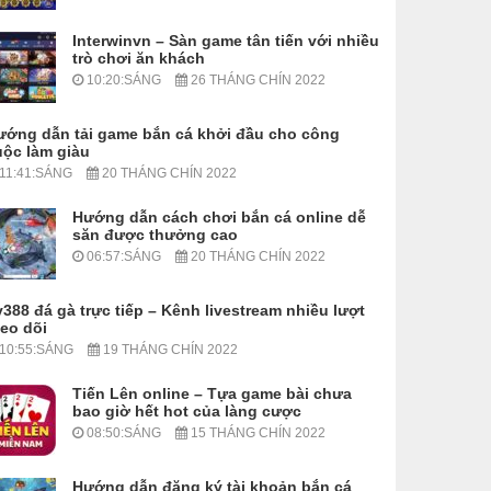
Interwinvn – Sàn game tân tiến với nhiều
trò chơi ăn khách
10:20:SÁNG
26 THÁNG CHÍN 2022
ướng dẫn tải game bắn cá khởi đầu cho công
uộc làm giàu
11:41:SÁNG
20 THÁNG CHÍN 2022
Hướng dẫn cách chơi bắn cá online dễ
săn được thưởng cao
06:57:SÁNG
20 THÁNG CHÍN 2022
388 đá gà trực tiếp – Kênh livestream nhiều lượt
heo dõi
10:55:SÁNG
19 THÁNG CHÍN 2022
Tiến Lên online – Tựa game bài chưa
bao giờ hết hot của làng cược
08:50:SÁNG
15 THÁNG CHÍN 2022
Hướng dẫn đăng ký tài khoản bắn cá